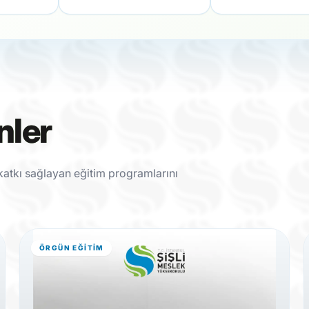
nler
e katkı sağlayan eğitim programlarını
ÖRGÜN EĞITIM