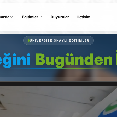
mızda
Eğitimler
Duyurular
İletişim
ÜNIVERSITE ONAYLI EĞITIMLER
ğini
Bugünden 