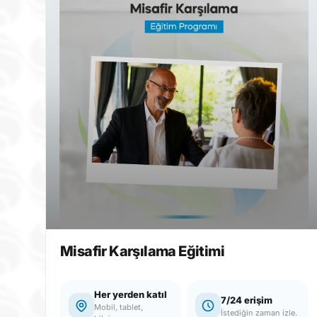
Plastik Makyaj Eğitimi
Her yerden katıl
7/24 erişim
Mobil, tablet,
e.
İstediğin zaman izle.