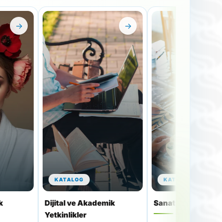
→
→
KATALOG
KATALOG
k
Dijital ve Akademik
Sanat ve Hobi Atöl
Yetkinlikler