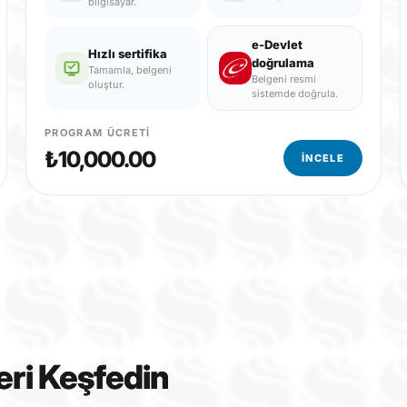
bilgisayar.
e-Devlet
Hızlı sertifika
doğrulama
Tamamla, belgeni
Belgeni resmi
oluştur.
sistemde doğrula.
PROGRAM ÜCRETI
₺10,000.00
İNCELE
eri Keşfedin