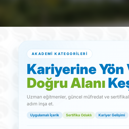
AKADEMI KATEGORILERI
Kariyerine Yön
Doğru Alanı
Ke
Uzman eğitmenler, güncel müfredat ve sertifikal
adım inşa et.
Uygulamalı İçerik
Sertifika Odaklı
Kariyer Gelişimi