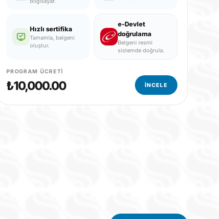
bilgisayar.
e-Devlet
Hızlı sertifika
doğrulama
Tamamla, belgeni
Belgeni resmi
oluştur.
sistemde doğrula.
PROGRAM ÜCRETI
PR
₺750.00
₺
İNCELE