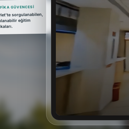
IFIKA GÜVENCESI
let'te sorgulanabilen,
ulanabilir eğitim
ikaları.