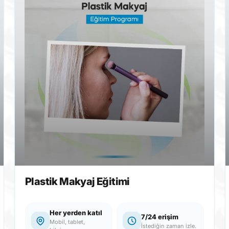
Saç Şekillendirme Ve Renklendirme
Uygulamaları
Her yerden katıl
7/24 erişim
Mobil, tablet,
İstediğin zaman izle.