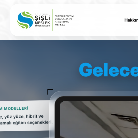
Hakkı
Gelece
IM MODELLERI
e, yüz yüze, hibrit ve
amalı eğitim seçenekleri.