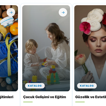
→
→
KATALOG
KATALOG
itimleri
Çocuk Gelişimi ve Eğitim
Güzellik ve Esteti