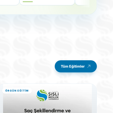
Tüm Eğitimler
ÖRGÜN EĞITIM
Ö