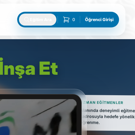
Eğitim Ara
0
Öğrenci Girişi
sepetteki ürünler
İnşa Et
UZMAN EĞITMENLER
Alanında deneyimli eğitm
kadrosuyla hedefe yönelik
öğrenme.