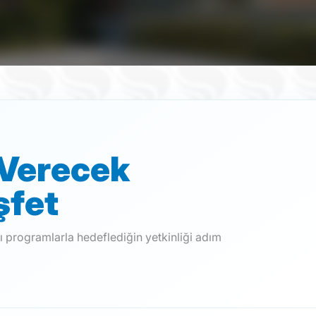
 Verecek
şfet
ı programlarla hedeflediğin yetkinliği adım